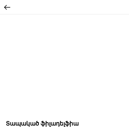
Տապակած ֆիլադելֆիա