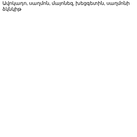
Ավոկադո, սաղմոն, մայոնեզ, խեցգետին, սաղմոնի
ձկնկիթ